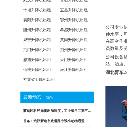
武汉升降机出租
黄石升降机出租
十堰升降机出租
宜昌升降机出租
襄阳升降机出租
鄂州升降机出租
公司专业供
随州升降机出租
孝感升降机出租
伸水平，
咸宁升降机出租
黄冈升降机出租
在高空作
员数量及
荆门升降机出租
荆州升降机出租
公司设备
恩施升降机出租
天门升降机出租
站、酒店
仙桃升降机出租
潜江升降机出租
湖北臂车24
神龙架升降机出租
最新动态
NEW
蔡甸区科经局拼出加速度，工业项目二期三…
首条！武汉新建市政道路专设小动物通道