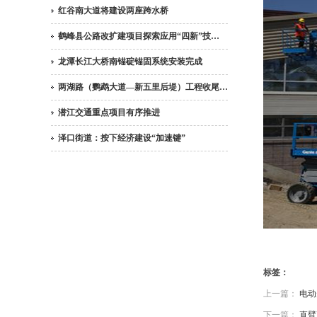
红谷南大道将建设两座跨水桥
鹤峰县公路改扩建项目探索应用“四新”技…
龙潭长江大桥南锚碇锚固系统安装完成
两湖路（鹦鹉大道—新五里后堤）工程收尾…
潜江交通重点项目有序推进
泽口街道：按下经济建设“加速键”
标签：
上一篇：
电动
下一篇：
直臂