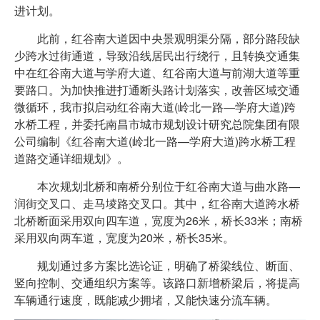
进计划。
此前，红谷南大道因中央景观明渠分隔，部分路段缺
少跨水过街通道，导致沿线居民出行绕行，且转换交通集
中在红谷南大道与学府大道、红谷南大道与前湖大道等重
要路口。为加快推进打通断头路计划落实，改善区域交通
微循环，我市拟启动红谷南大道(岭北一路—学府大道)跨
水桥工程，并委托南昌市城市规划设计研究总院集团有限
公司编制《红谷南大道(岭北一路—学府大道)跨水桥工程
道路交通详细规划》。
本次规划北桥和南桥分别位于红谷南大道与曲水路—
润街交叉口、走马堎路交叉口。其中，红谷南大道跨水桥
北桥断面采用双向四车道，宽度为26米，桥长33米；南桥
采用双向两车道，宽度为20米，桥长35米。
规划通过多方案比选论证，明确了桥梁线位、断面、
竖向控制、交通组织方案等。该路口新增桥梁后，将提高
车辆通行速度，既能减少拥堵，又能快速分流车辆。