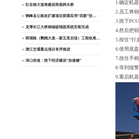
1.确定机
红谷南大道将建设两座跨水桥
2.员工将
鹤峰县公路改扩建项目探索应用“四新”技…
3.按下P
龙潭长江大桥南锚碇锚固系统安装完成
4.然后把
两湖路（鹦鹉大道—新五里后堤）工程收尾…
5.按住“
6.使用
潜江交通重点项目有序推进
7.按住手
泽口街道：按下经济建设“加速键”
8.等到报
9.重启