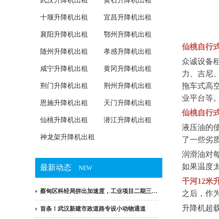
武汉升降机出租
黄石升降机出租
十堰升降机出租
宜昌升降机出租
襄阳升降机出租
鄂州升降机出租
仙桃自行式
随州升降机出租
孝感升降机出租
众诚设备
咸宁升降机出租
黄冈升降机出租
力、吉尼、
拖车式高
荆门升降机出租
荆州升降机出租
业平台等
恩施升降机出租
天门升降机出租
仙桃自行
仙桃升降机出租
潜江升降机出租
液压油的
神龙架升降机出租
了一些劣
润滑油对
如果温度
最新动态
NEW
干河12米
蔡甸区科经局拼出加速度，工业项目二期三…
之后，作
升降机超
首条！武汉新建市政道路专设小动物通道