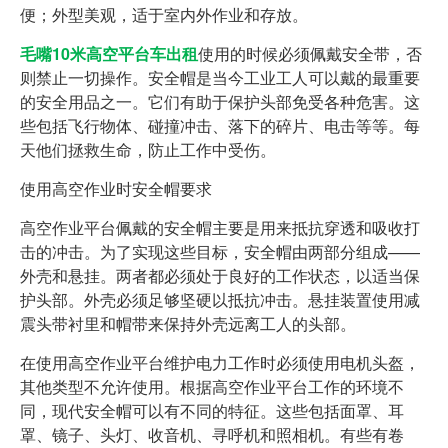
便；外型美观，适于室内外作业和存放。
毛嘴10米高空平台车出租
使用的时候必须佩戴安全带，否
则禁止一切操作。安全帽是当今工业工人可以戴的最重要
的安全用品之一。它们有助于保护头部免受各种危害。这
些包括飞行物体、碰撞冲击、落下的碎片、电击等等。每
天他们拯救生命，防止工作中受伤。
使用高空作业时安全帽要求
高空作业平台佩戴的安全帽主要是用来抵抗穿透和吸收打
击的冲击。为了实现这些目标，安全帽由两部分组成——
外壳和悬挂。两者都必须处于良好的工作状态，以适当保
护头部。外壳必须足够坚硬以抵抗冲击。悬挂装置使用减
震头带衬里和帽带来保持外壳远离工人的头部。
在使用高空作业平台维护电力工作时必须使用电机头盔，
其他类型不允许使用。根据高空作业平台工作的环境不
同，现代安全帽可以有不同的特征。这些包括面罩、耳
罩、镜子、头灯、收音机、寻呼机和照相机。有些有卷